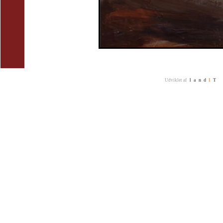
Udviklet af
land
I
T