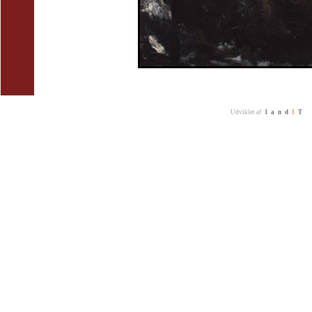
Udviklet af
land
I
T